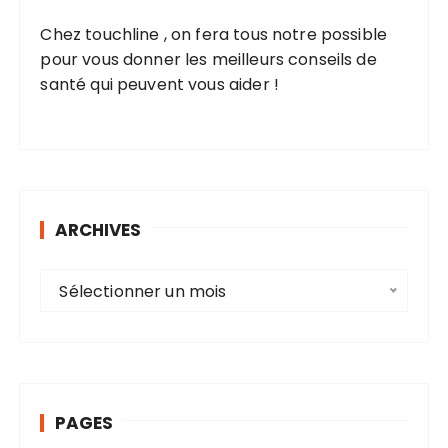
Chez touchline , on fera tous notre possible
pour vous donner les meilleurs conseils de
santé qui peuvent vous aider !
ARCHIVES
A
Sélectionner un mois
r
c
h
i
v
PAGES
e