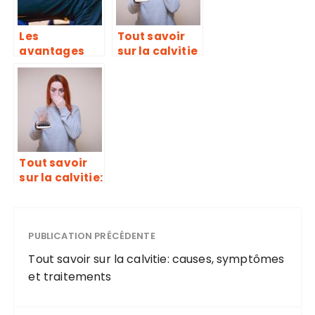
Les
Tout savoir
avantages
sur la calvitie
d’un EHPAD
: causes,
pour les
symptômes
séniors
et
traitements
Tout savoir
sur la calvitie:
causes,
symptômes
et
traitements
PUBLICATION PRÉCÉDENTE
Tout savoir sur la calvitie: causes, symptômes
et traitements