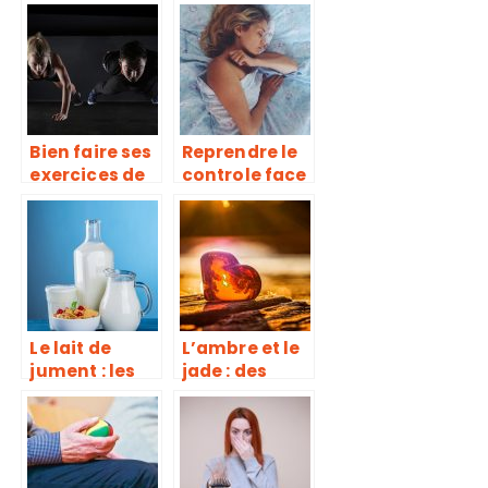
pour
vrai creuset
échapper aux
de guérison
formes
disgracieuses
Bien faire ses
Reprendre le
exercices de
controle face
muscu, une
à la
erreur trop
dépression !
souvent
répétée
Le lait de
L’ambre et le
jument : les
jade : des
points
pierres pour
essentiels
renforcer
notre santé