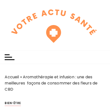
P
a
s
s
e
r
a
u
touchline
votre actu santé
c
o
n
t
e
Accueil
»
Aromathérapie et infusion : une des
n
meilleures façons de consommer des fleurs de
u
CBD
BIEN-ÊTRE