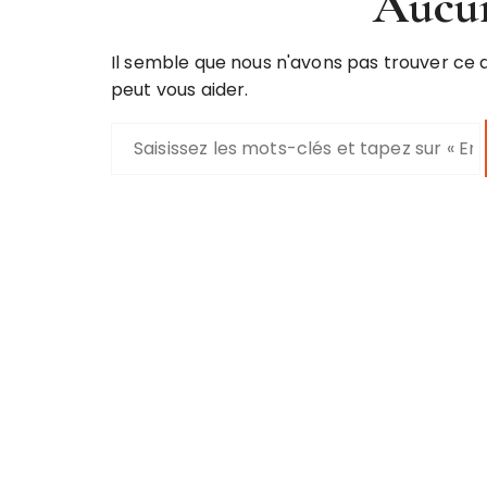
Aucun
Il semble que nous n'avons pas trouver ce
peut vous aider.
R
e
c
h
e
r
c
h
e
p
o
u
r