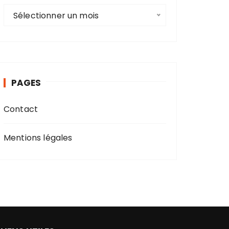
A
Sélectionner un mois
r
c
h
i
v
PAGES
e
s
Contact
Mentions légales