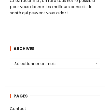
Chez touchline , on fera tous notre possible
u
pour vous donner les meilleurs conseils de
b
santé qui peuvent vous aider !
l
i
c
a
ARCHIVES
t
i
A
Sélectionner un mois
o
r
n
c
h
s
i
v
PAGES
e
s
Contact