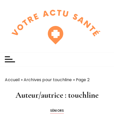
P
a
s
s
e
r
a
u
touchline
votre actu santé
c
o
n
t
e
Accueil
»
Archives pour touchline
»
Page 2
n
u
Auteur/autrice :
touchline
SÉNIORS