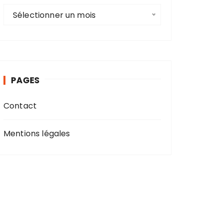
A
Sélectionner un mois
r
c
h
i
v
PAGES
e
s
Contact
Mentions légales