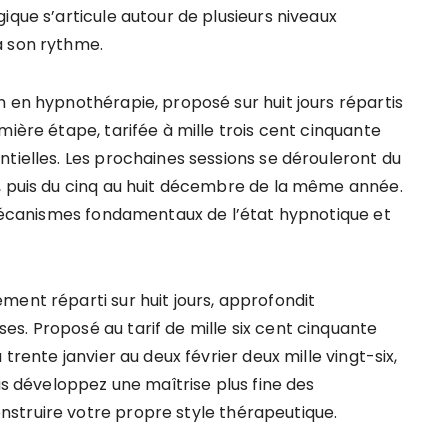
ique s’articule autour de plusieurs niveaux
à son rythme.
n en hypnothérapie, proposé sur huit jours répartis
mière étape, tarifée à mille trois cent cinquante
tielles. Les prochaines sessions se dérouleront du
, puis du cinq au huit décembre de la même année.
s mécanismes fondamentaux de l’état hypnotique et
ment réparti sur huit jours, approfondit
s. Proposé au tarif de mille six cent cinquante
trente janvier au deux février deux mille vingt-six,
ous développez une maîtrise plus fine des
struire votre propre style thérapeutique.