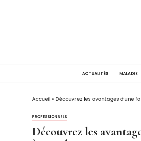
P
a
s
s
e
r
a
u
votre actu santé
touchline
c
ACTUALITÉS
MALADIE
o
n
t
e
Accueil
»
Découvrez les avantages d’une f
n
u
PROFESSIONNELS
Découvrez les avantag