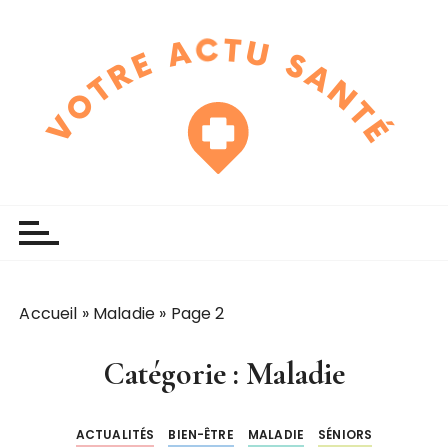
P
a
s
s
e
r
a
u
touchline
votre actu santé
c
o
n
t
e
Accueil
»
Maladie
»
Page 2
n
u
Catégorie :
Maladie
ACTUALITÉS
BIEN-ÊTRE
MALADIE
SÉNIORS