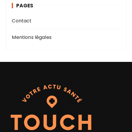
v
s
PAGES
e
s
Contact
Mentions légales