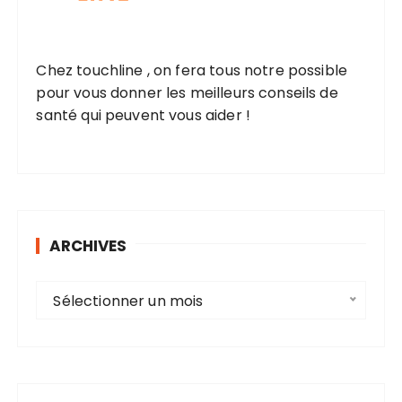
d
e
Chez touchline , on fera tous notre possible
s
pour vous donner les meilleurs conseils de
p
santé qui peuvent vous aider !
u
b
l
i
c
ARCHIVES
a
A
t
Sélectionner un mois
r
i
c
o
h
n
i