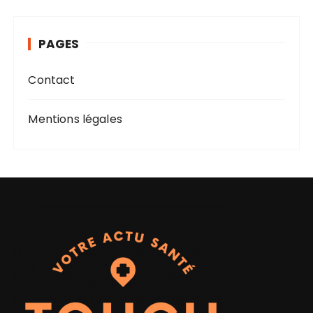
i
v
PAGES
e
s
Contact
Mentions légales