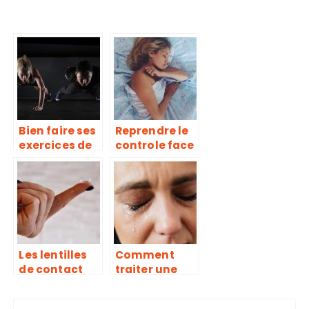
Bien faire ses
Reprendre le
exercices de
controle face
muscu, une
à la
erreur trop
dépression !
souvent
répétée
Les lentilles
Comment
de contact
traiter une
sont-elles
hernie
dangereuses
discale ?