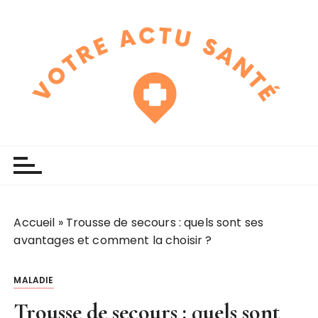
P
a
s
s
e
r
a
u
touchline
votre actu santé
c
o
n
t
e
Accueil
»
Trousse de secours : quels sont ses
n
avantages et comment la choisir ?
u
MALADIE
Trousse de secours : quels sont