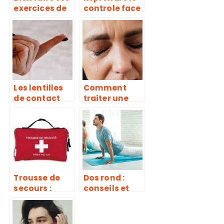
exercices de
controle face
muscu, une
à la
erreur trop
dépression !
souvent
répétée
Les lentilles
Comment
de contact
traiter une
sont-elles
hernie
dangereuses
discale ?
?
Trousse de
Dos rond :
secours :
conseils et
quels sont
exercices
ses
pour une
avantages et
posture