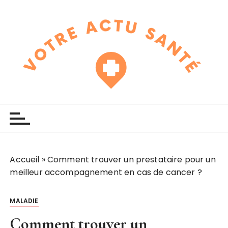
P
a
s
s
e
r
a
u
touchline
votre actu santé
c
o
n
t
e
Accueil
»
Comment trouver un prestataire pour un
n
meilleur accompagnement en cas de cancer ?
u
MALADIE
Comment trouver un