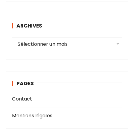
ARCHIVES
A
Sélectionner un mois
r
c
h
i
v
PAGES
e
s
Contact
Mentions légales