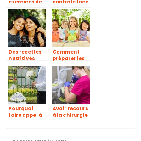
exercices de
controle face
muscu, une
à la
erreur trop
dépression !
souvent
répétée
Des recettes
Comment
nutritives
préparer les
pour vos
enfants à la
enfants !
fête de fin
d’année à la
crèche ?
Pourquoi
Avoir recours
faire appel à
à la chirurgie
une agence
esthétique en
de pompes
Tunisie
funèbres ?