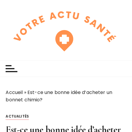
P
a
s
s
e
r
a
u
touchline
votre actu santé
c
o
n
t
e
Accueil
»
Est-ce une bonne idée d’acheter un
n
bonnet chimio?
u
ACTUALITÉS
Est-ce une bonne idée d’acheter