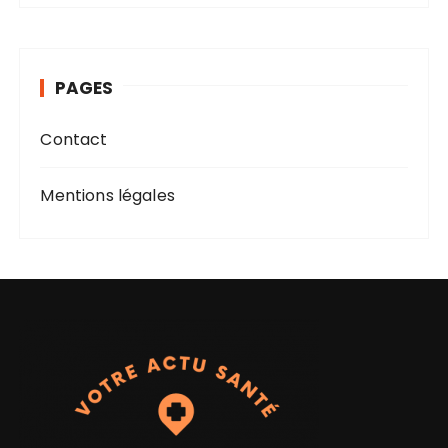
h
i
v
PAGES
e
s
Contact
Mentions légales