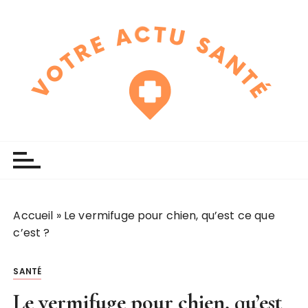
P
a
s
s
e
r
a
u
touchline
votre actu santé
c
o
n
t
e
Accueil
»
Le vermifuge pour chien, qu’est ce que
n
c’est ?
u
SANTÉ
Le vermifuge pour chien, qu’est