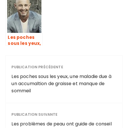
Les poches
sous les yeux,
une maladie
due à un
accumaltion
de graisse et
PUBLICATION PRÉCÉDENTE
manque de
Les poches sous les yeux, une maladie due à
sommeil
un accumaltion de graisse et manque de
sommeil
PUBLICATION SUIVANTE
Les problèmes de peau ont guide de conseil