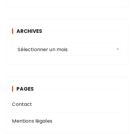
ARCHIVES
A
Sélectionner un mois
r
c
h
i
v
PAGES
e
s
Contact
Mentions légales