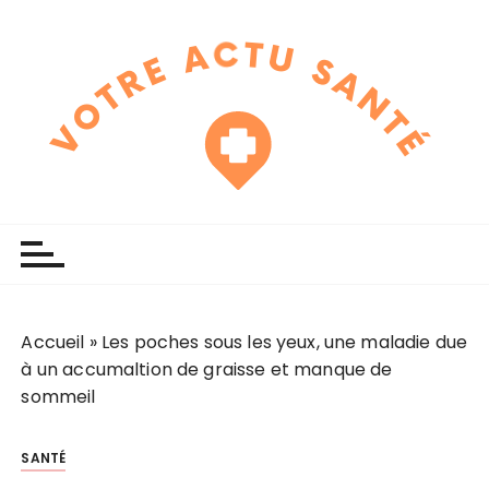
P
a
s
s
e
r
a
u
touchline
votre actu santé
c
o
n
t
e
Accueil
»
Les poches sous les yeux, une maladie due
n
à un accumaltion de graisse et manque de
u
sommeil
SANTÉ