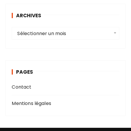
ARCHIVES
A
Sélectionner un mois
r
c
h
i
v
PAGES
e
s
Contact
Mentions légales