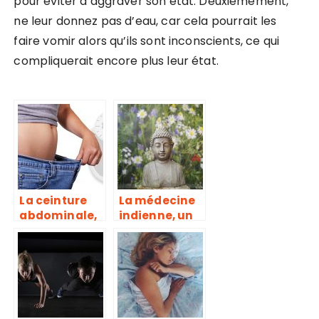
pour éviter d’aggraver son état. Deuxièmement,
ne leur donnez pas d’eau, car cela pourrait les
faire vomir alors qu’ils sont inconscients, ce qui
compliquerait encore plus leur état.
La ceinture
La médecine
abdominale,
indienne, un
pour
vrai creuset
échapper aux
de guérison
formes
disgracieuses