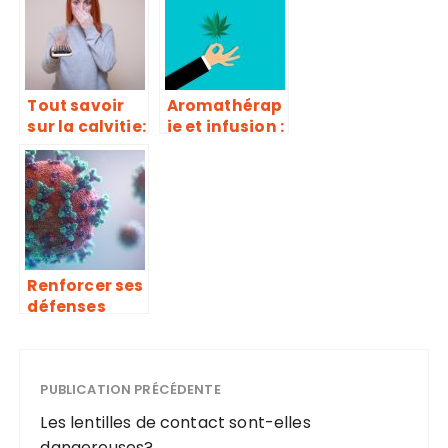
séniors
et
traitements
Tout savoir
Aromathérap
sur la calvitie:
ie et infusion :
causes,
une des
symptômes
meilleures
et
façons de
traitements
consommer
des fleurs de
CBD
Renforcer ses
défenses
immunitaires
: un moyen
préventif
efficace
PUBLICATION PRÉCÉDENTE
contre le
Les lentilles de contact sont-elles
coronavirus
dangereuses?