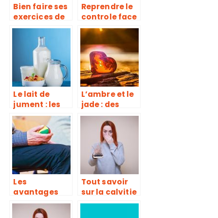
Bien faire ses
Reprendre le
exercices de
controle face
muscu, une
à la
erreur trop
dépression !
souvent
répétée
Le lait de
L’ambre et le
jument : les
jade : des
points
pierres pour
essentiels
renforcer
notre santé
Les
Tout savoir
avantages
sur la calvitie
d’un EHPAD
: causes,
pour les
symptômes