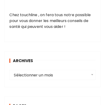
Chez touchline , on fera tous notre possible
pour vous donner les meilleurs conseils de
santé qui peuvent vous aider !
ARCHIVES
A
Sélectionner un mois
r
c
h
i
v