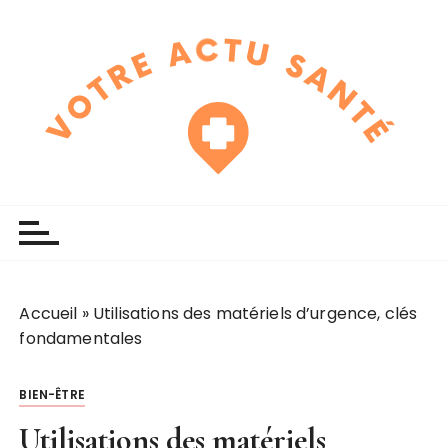
P
a
s
s
e
r
a
u
touchline
votre actu santé
c
o
n
t
e
Accueil
»
Utilisations des matériels d’urgence, clés
n
fondamentales
u
BIEN-ÊTRE
Utilisations des matériels