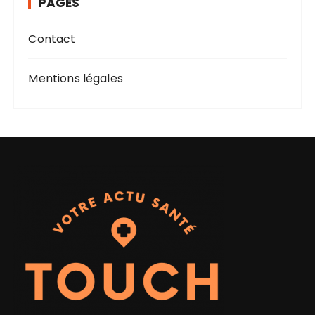
PAGES
e
s
Contact
Mentions légales