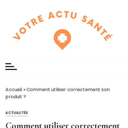
P
a
s
s
e
r
a
u
touchline
votre actu santé
c
o
n
t
e
Accueil
»
Comment utiliser correctement son
n
produit ?
u
ACTUALITÉS
Comment utiliser correctement