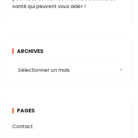
santé qui peuvent vous aider !
ARCHIVES
A
Sélectionner un mois
r
c
h
i
v
PAGES
e
s
Contact