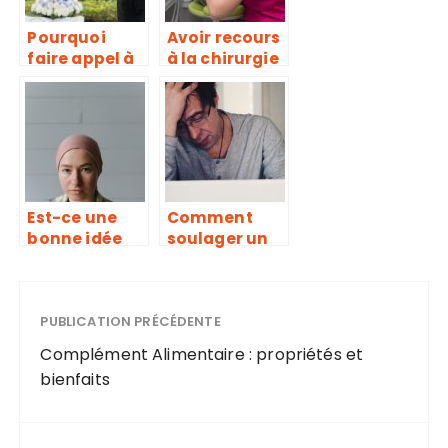
Pourquoi
Avoir recours
faire appel à
à la chirurgie
une agence
esthétique en
de pompes
Tunisie
funèbres ?
Est-ce une
Comment
bonne idée
soulager un
d’acheter un
état de stress
bonnet
?
chimio?
PUBLICATION PRÉCÉDENTE
Complément Alimentaire : propriétés et
bienfaits