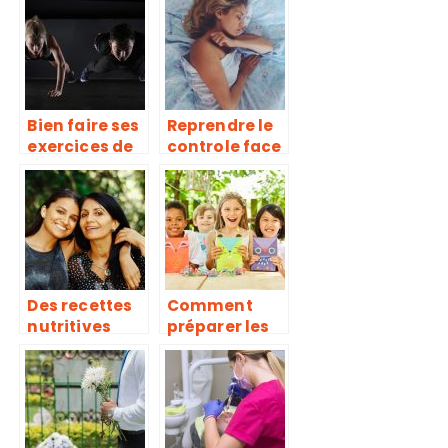
Bien faire ses
Reprendre le
exercices de
controle face
muscu, une
à la
erreur trop
dépression !
souvent
répétée
Des recettes
Comment
nutritives
préparer les
pour vos
enfants à la
enfants !
fête de fin
d’année à la
crèche ?