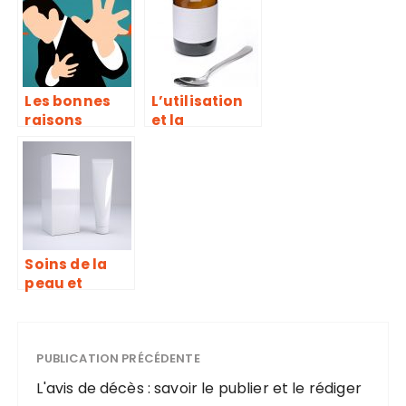
?
Les bonnes
L’utilisation
raisons
et la
d’utiliser des
conservation
défibrillateur
des poppers
s pour les
particuliers
et les
professionnel
s
Soins de la
peau et
produits
cosmétiques
à base de
plantes
PUBLICATION PRÉCÉDENTE
L'avis de décès : savoir le publier et le rédiger