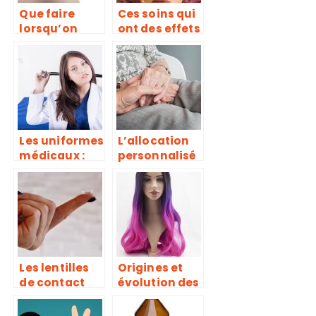
Que faire
Ces soins qui
lorsqu’on
ont des effets
souffre de
santés, mais
mal de cou ?
que l’on
confond avec
des soins de
beauté!
Les uniformes
L’allocation
médicaux :
personnalisé
caractéristiq
e
ues et
d’autonomie :
obligations
les points
essentiels
Les lentilles
Origines et
de contact
évolution des
sont-elles
perruques
dangereuses