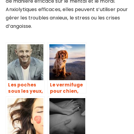
de manière efficace sur le mental et le moral.
Anxiolytiques efficaces, elles peuvent s’utiliser pour
gérer les troubles anxieux, le stress ou les crises
d’angoisse.
Les poches
Le vermifuge
sous les yeux,
pour chien,
une maladie
qu’est ce que
due à un
c’est ?
accumaltion
de graisse et
manque de
sommeil