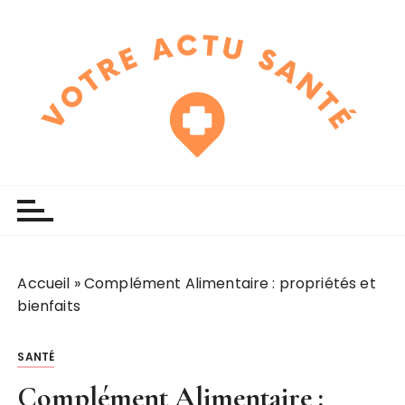
P
a
s
s
e
r
a
u
touchline
votre actu santé
c
o
n
t
e
Accueil
»
Complément Alimentaire : propriétés et
n
bienfaits
u
SANTÉ
Complément Alimentaire :