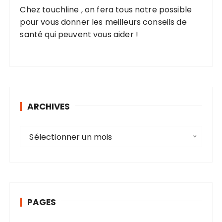
Chez touchline , on fera tous notre possible
pour vous donner les meilleurs conseils de
santé qui peuvent vous aider !
ARCHIVES
A
Sélectionner un mois
r
c
h
i
v
PAGES
e
s