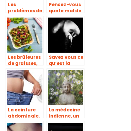
Les
Pensez-vous
problèmes de
que le mal de
peau ont
dos est une
guide de
maladie qui
conseil
se soigne ou
une douleur
qui se calme ?
Les brûleures
Savez vous ce
de graisses,
qu’est la
de véritables
cruralgie ?
compléments
alimentaires
pour
déstockage
des graisses
La ceinture
La médecine
abdominale,
indienne, un
pour
vrai creuset
échapper aux
de guérison