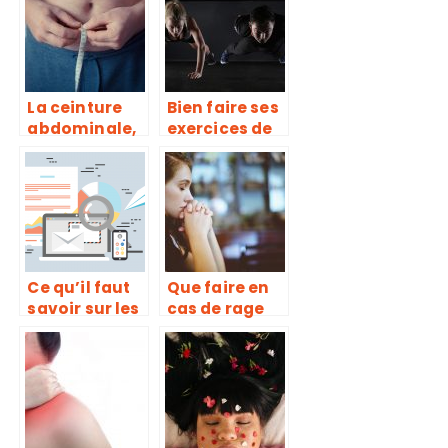
formes
disgracieuses
La ceinture
Bien faire ses
abdominale,
exercices de
pour
muscu, une
échapper aux
erreur trop
formes
souvent
disgracieuses
répétée
Ce qu’il faut
Que faire en
savoir sur les
cas de rage
pharmacies
de dents?
en ligne