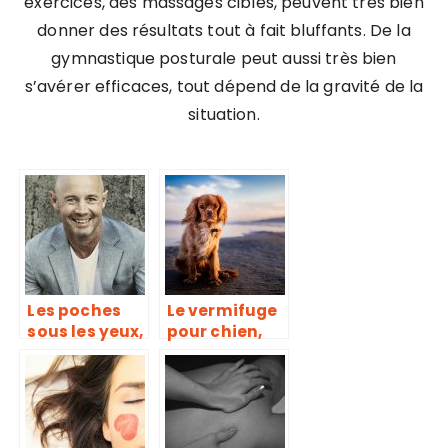
exercices, des massages ciblés, peuvent très bien
donner des résultats tout à fait bluffants. De la
gymnastique posturale peut aussi très bien
s’avérer efficaces, tout dépend de la gravité de la
situation.
Les poches
Le vermifuge
sous les yeux,
pour chien,
une maladie
qu’est ce que
due à un
c’est ?
accumaltion
de graisse et
manque de