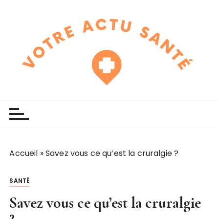
P
a
s
s
e
r
a
u
touchline
votre actu santé
c
o
n
t
e
Accueil
»
Savez vous ce qu’est la cruralgie ?
n
u
SANTÉ
Savez vous ce qu’est la cruralgie