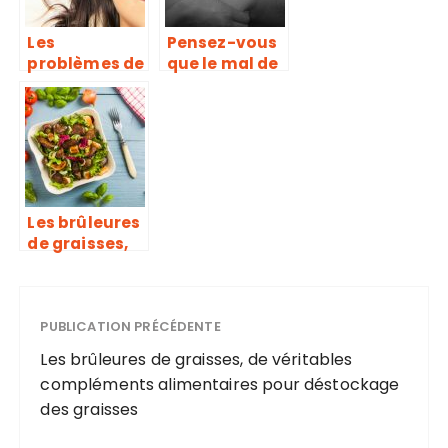
sommeil
Les
Pensez-vous
problèmes de
que le mal de
peau ont
dos est une
guide de
maladie qui
conseil
se soigne ou
une douleur
qui se calme ?
Les brûleures
de graisses,
de véritables
compléments
alimentaires
pour
PUBLICATION PRÉCÉDENTE
déstockage
Les brûleures de graisses, de véritables
des graisses
compléments alimentaires pour déstockage
des graisses