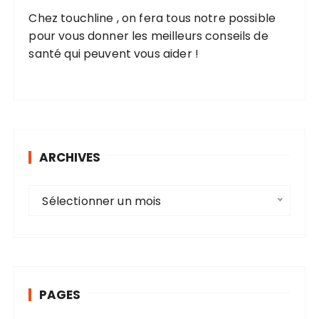
Chez touchline , on fera tous notre possible
pour vous donner les meilleurs conseils de
santé qui peuvent vous aider !
ARCHIVES
A
Sélectionner un mois
r
c
h
i
v
PAGES
e
s