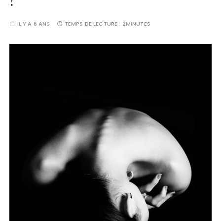
?
IL Y A 6 ANS
TEMPS DE LECTURE :
2MINUTES