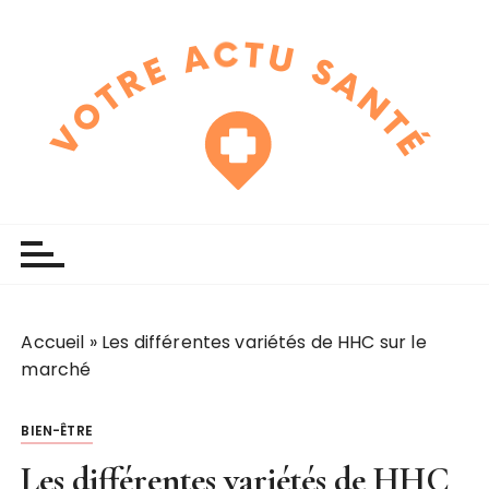
P
a
s
s
e
r
a
u
touchline
votre actu santé
c
o
n
t
e
Accueil
»
Les différentes variétés de HHC sur le
n
marché
u
BIEN-ÊTRE
Les différentes variétés de HHC