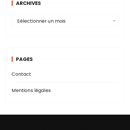
ARCHIVES
A
Sélectionner un mois
r
c
h
i
v
PAGES
e
s
Contact
Mentions légales