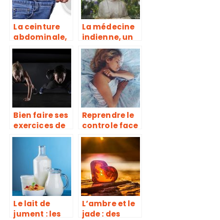
La ceinture
La médecine
abdominale,
indienne, un
pour
vrai creuset
échapper aux
de guérison
formes
disgracieuses
Bien faire ses
Reprendre le
exercices de
controle face
muscu, une
à la
erreur trop
dépression !
souvent
répétée
Le lait de
L’ambre et le
jument : les
jade : des