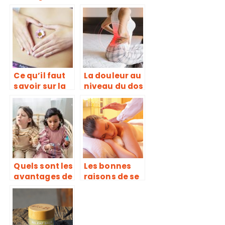
douleurs
sur le corps
avec la rose
de jericho ?
Ce qu’il faut
La douleur au
savoir sur la
niveau du dos
kinésiologie
peut conduire
à une
indigestion
Quels sont les
Les bonnes
avantages de
raisons de se
la bulle
rendre dans
musicale ?
un centre de
bien-être ou
spa