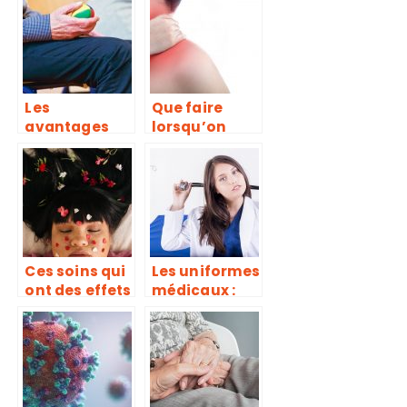
essentiels
renforcer
notre santé
Les
Que faire
avantages
lorsqu’on
d’un EHPAD
souffre de
pour les
mal de cou ?
séniors
Ces soins qui
Les uniformes
ont des effets
médicaux :
santés, mais
caractéristiq
que l’on
ues et
confond avec
obligations
des soins de
beauté!