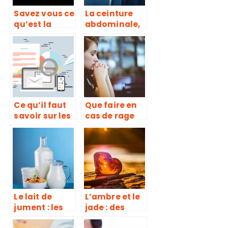
Savez vous ce
La ceinture
qu’est la
abdominale,
cruralgie ?
pour
échapper aux
formes
disgracieuses
Ce qu’il faut
Que faire en
savoir sur les
cas de rage
pharmacies
de dents?
en ligne
Le lait de
L’ambre et le
jument : les
jade : des
points
pierres pour