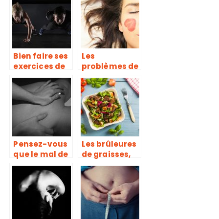
formes
disgracieuses
Bien faire ses
Les
exercices de
problèmes de
muscu, une
peau ont
erreur trop
guide de
souvent
conseil
répétée
Pensez-vous
Les brûleures
que le mal de
de graisses,
dos est une
de véritables
maladie qui
compléments
se soigne ou
alimentaires
une douleur
pour
qui se calme ?
déstockage
des graisses