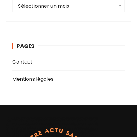
A
Sélectionner un mois
r
c
h
i
v
PAGES
e
s
Contact
Mentions légales