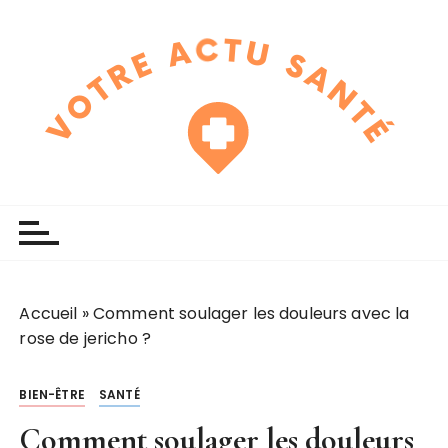
P
a
s
s
e
r
a
u
touchline
votre actu santé
c
o
n
t
e
Accueil
»
Comment soulager les douleurs avec la
n
rose de jericho ?
u
BIEN-ÊTRE
SANTÉ
Comment soulager les douleurs