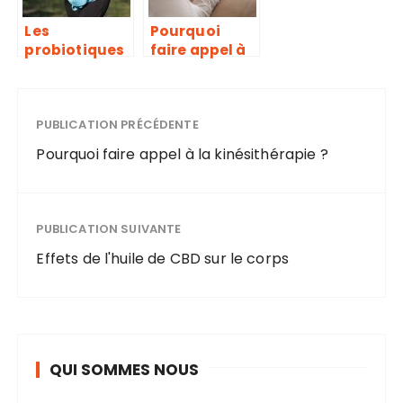
Les
Pourquoi
probiotiques
faire appel à
peuvent-ils
la
vous aider à
kinésithérapi
perdre du
e ?
poids ?
PUBLICATION PRÉCÉDENTE
Pourquoi faire appel à la kinésithérapie ?
PUBLICATION SUIVANTE
Effets de l'huile de CBD sur le corps
QUI SOMMES NOUS