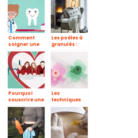
cosmétiques
bienfaits
à base de
plantes
Comment
Les poêles à
soigner une
granulés :
gingivite ?
Quels sont les
avantages ?
Pourquoi
Les
souscrire une
techniques
assurance
de perfusion
maladie ?
par KTC