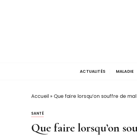
P
a
s
s
e
r
a
u
votre actu santé
touchline
c
ACTUALITÉS
MALADIE
o
n
t
e
Accueil
»
Que faire lorsqu’on souffre de mal
n
u
SANTÉ
Que faire lorsqu’on sou