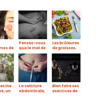
Pensez-vous
Les brûleures
mes de
que le mal de
de graisses,
nt
dos est une
de véritables
de
maladie qui
compléments
l
se soigne ou
alimentaires
une douleur
pour
qui se calme ?
déstockage
des graisses
ecine
La ceinture
Bien faire ses
ne, un
abdominale,
exercices de
euset
pour
muscu, une
rison
échapper aux
erreur trop
formes
souvent