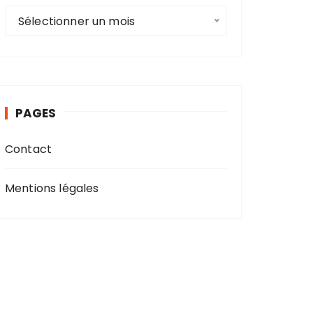
A
Sélectionner un mois
r
c
h
i
v
PAGES
e
s
Contact
Mentions légales