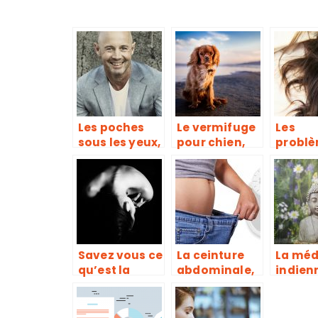
Les poches
Le vermifuge
Les
sous les yeux,
pour chien,
problè
une maladie
qu’est ce que
peau o
due à un
c’est ?
guide 
accumaltion
consei
de graisse et
manque de
sommeil
Savez vous ce
La ceinture
La méd
qu’est la
abdominale,
indien
cruralgie ?
pour
vrai cr
échapper aux
de gué
formes