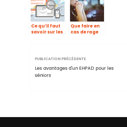
disgracieuses
Ce qu’il faut
Que faire en
savoir sur les
cas de rage
pharmacies
de dents?
en ligne
PUBLICATION PRÉCÉDENTE
Les avantages d'un EHPAD pour les
séniors