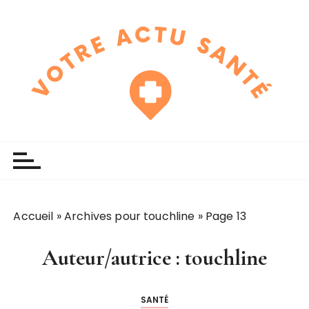
P
a
s
s
e
r
a
u
touchline
votre actu santé
c
o
n
t
e
Accueil
»
Archives pour touchline
»
Page 13
n
u
Auteur/autrice :
touchline
SANTÉ