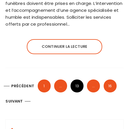
funèbres doivent être prises en charge. L’intervention
et l’accompagnement d’une agence spécialisée et
humble est indispensables. Solliciter les services
offerts par ce professionnel…
CONTINUER LA LECTURE
P
PRÉCÉDENT
1
…
13
…
16
a
g
SUIVANT
i
n
a