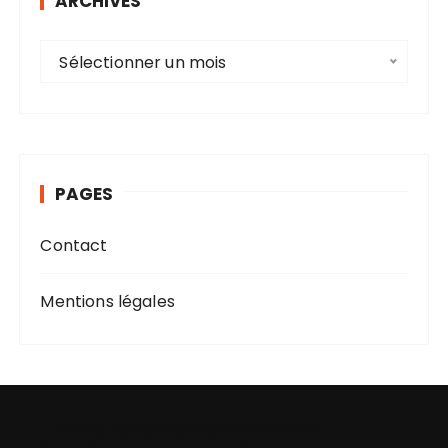
ARCHIVES
t
i
A
Sélectionner un mois
o
r
n
c
h
s
i
v
PAGES
e
s
Contact
Mentions légales