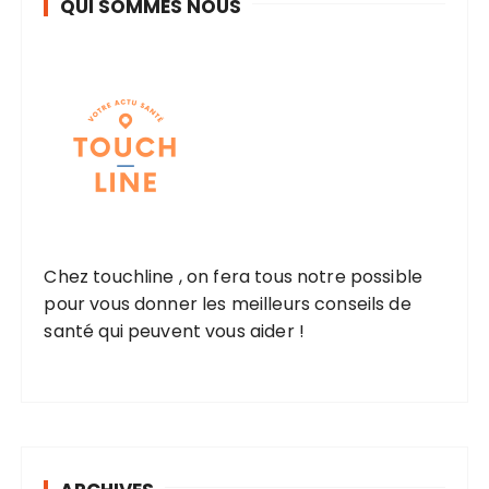
QUI SOMMES NOUS
t
i
o
n
d
e
s
p
Chez touchline , on fera tous notre possible
u
pour vous donner les meilleurs conseils de
b
santé qui peuvent vous aider !
l
i
c
a