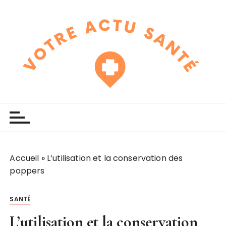
P
a
s
s
e
r
a
u
touchline
votre actu santé
c
o
n
t
e
Accueil
»
L’utilisation et la conservation des
n
poppers
u
SANTÉ
L’utilisation et la conservation