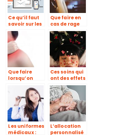
Ce qu’il faut
Que faire en
savoir sur les
cas de rage
pharmacies
de dents?
en ligne
Que faire
Ces soins qui
lorsqu’on
ont des effets
souffre de
santés, mais
mal de cou ?
que l’on
confond avec
des soins de
beauté!
Les uniformes
L’allocation
médicaux :
personnalisé