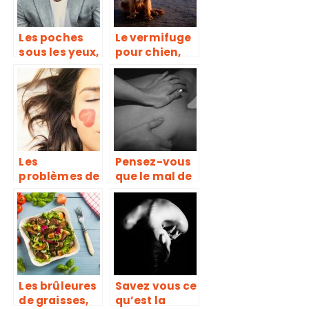
Les poches
Le vermifuge
sous les yeux,
pour chien,
une maladie
qu’est ce que
due à un
c’est ?
accumaltion
de graisse et
manque de
sommeil
Les
Pensez-vous
problèmes de
que le mal de
peau ont
dos est une
guide de
maladie qui
conseil
se soigne ou
une douleur
qui se calme ?
Les brûleures
Savez vous ce
de graisses,
qu’est la