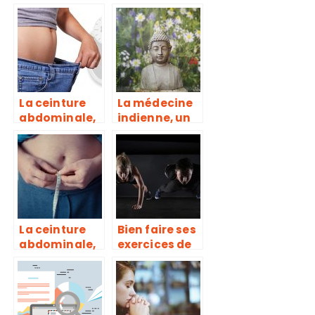
de véritables
cruralgie ?
compléments
alimentaires
pour
déstockage
des graisses
La ceinture
La médecine
abdominale,
indienne, un
pour
vrai creuset
échapper aux
de guérison
formes
disgracieuses
La ceinture
Bien faire ses
abdominale,
exercices de
pour
muscu, une
échapper aux
erreur trop
formes
souvent
disgracieuses
répétée