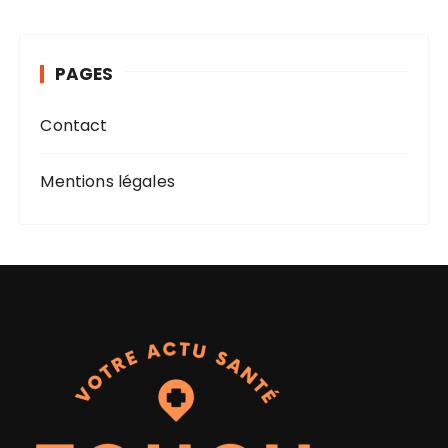
h
i
v
PAGES
e
s
Contact
Mentions légales