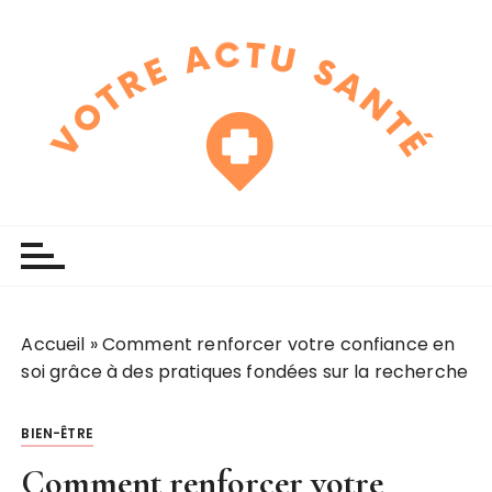
P
a
s
s
e
r
a
u
touchline
votre actu santé
c
o
n
t
e
Accueil
»
Comment renforcer votre confiance en
n
soi grâce à des pratiques fondées sur la recherche
u
BIEN-ÊTRE
Comment renforcer votre