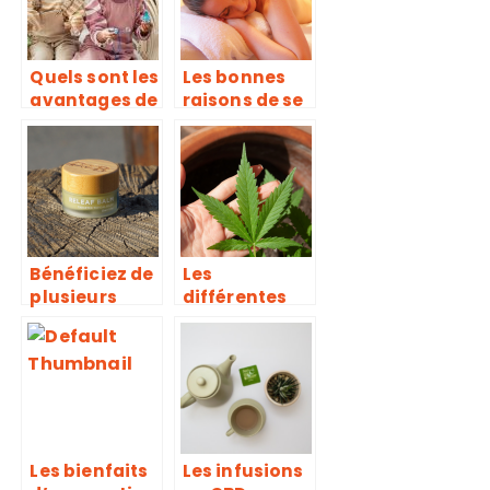
Quels sont les
Les bonnes
avantages de
raisons de se
la bulle
rendre dans
musicale ?
un centre de
bien-être ou
spa
Bénéficiez de
Les
plusieurs
différentes
bienfaits
variétés de
offerts par
HHC sur le
cette
marché
pommade
Les bienfaits
Les infusions