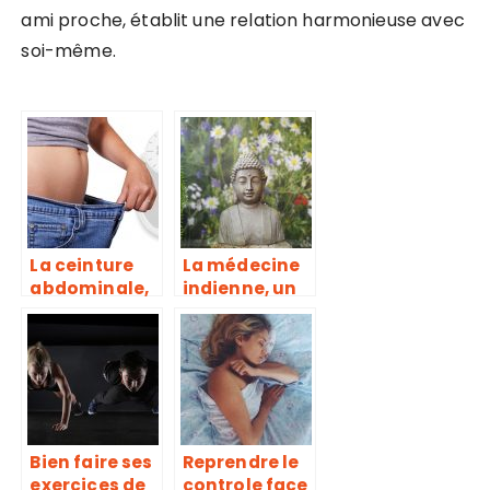
ami proche, établit une relation harmonieuse avec
soi-même.
La ceinture
La médecine
abdominale,
indienne, un
pour
vrai creuset
échapper aux
de guérison
formes
disgracieuses
Bien faire ses
Reprendre le
exercices de
controle face