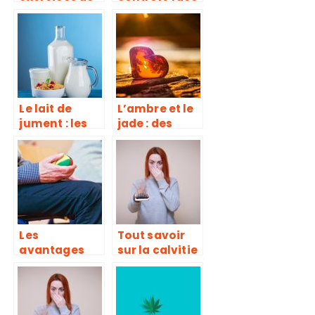
muscu, une
à la
erreur trop
dépression !
souvent
répétée
Le lait de
L’ambre et le
jument : les
jade : des
points
pierres pour
essentiels
renforcer
notre santé
Les
Tout savoir
avantages
sur la calvitie
d’un EHPAD
: causes,
pour les
symptômes
séniors
et
traitements