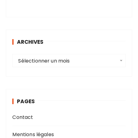
ARCHIVES
A
Sélectionner un mois
r
c
h
i
v
PAGES
e
s
Contact
Mentions légales