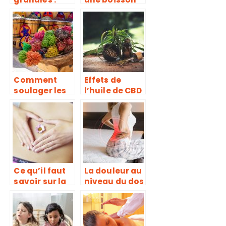
Quels sont les
alcoolisée la
avantages ?
plus
bénéfique
pour rester en
bonne santé
Comment
Effets de
soulager les
l’huile de CBD
douleurs
sur le corps
avec la rose
de jericho ?
Ce qu’il faut
La douleur au
savoir sur la
niveau du dos
kinésiologie
peut conduire
à une
indigestion