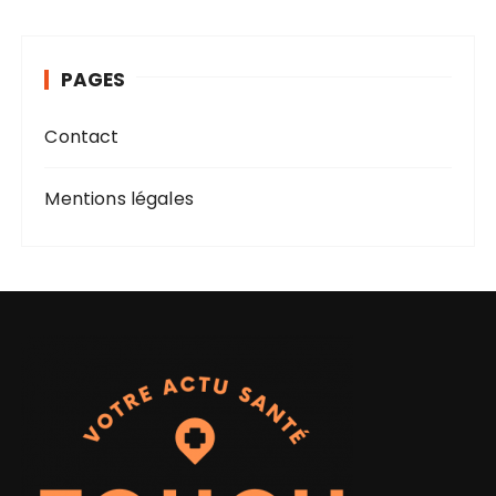
h
i
v
PAGES
e
s
Contact
Mentions légales