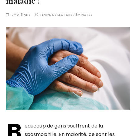
maladie ?
IL Y A 5 ANS
TEMPS DE LECTURE :
3MINUTES
B
eaucoup de gens souffrent de la
spasmophilie. En majorité, ce sont les