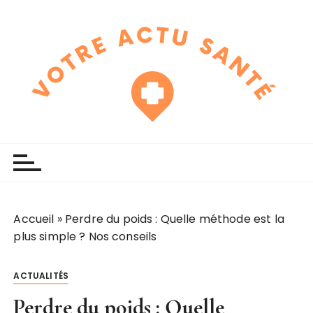
P
a
s
s
e
r
a
u
touchline
votre actu santé
c
o
n
t
e
Accueil
»
Perdre du poids : Quelle méthode est la
n
plus simple ? Nos conseils
u
ACTUALITÉS
Perdre du poids : Quelle