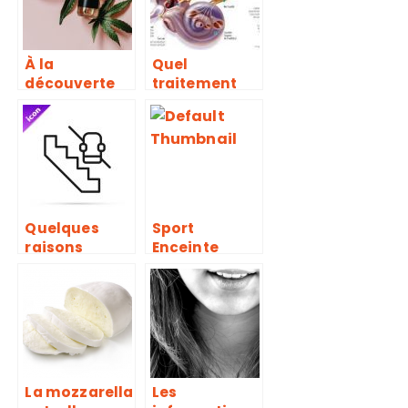
maman ?
À la
Quel
découverte
traitement
des bienfaits
pour le
du CBD
vertige
interne de
l’oreille ?
Quelques
Sport
raisons
Enceinte
d’opter pour
Premier
un monte-
Trimestre :
escalier
lesquels sont
autorisé &
déconseillés
La mozzarella
Les