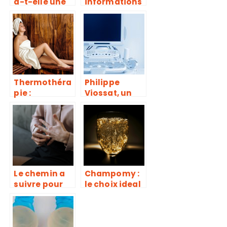
a-t-elle une
informations
conséquence
essentielles
sur la
sur la
grossesse ?
génioplastie
Thermothéra
Philippe
pie :
Viossat, un
comment ça
spécialiste
marche ?
reconnu dans
le milieu
médical
Le chemin a
Champomy :
suivre pour
le choix ideal
devenir
pour une
psychiatre
hygiene de
vie saine et
sans alcool