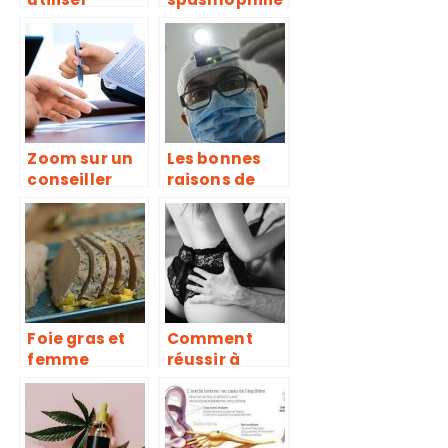
correctement
est-elle une
son produit ?
maladie ?
Zoom sur un
Les bonnes
conseiller
raisons de
juridique
faire appel à
spécialisé en
un chirurgien
accident
buccal
médical
Foie gras et
Comment
femme
réussir à
enceinte :
retarder
est-ce
l’éjaculation
dangereux
?
pour la future