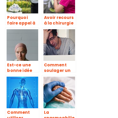
Pourquoi
Avoir recours
faire appel à
à la chirurgie
une agence
esthétique en
de pompes
Tunisie
funèbres ?
Est-ce une
Comment
bonne idée
soulager un
d’acheter un
état de stress
bonnet
?
chimio?
Comment
La
utiliser
spasmophilie