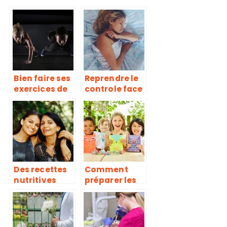
Bien faire ses
Reprendre le
exercices de
controle face
muscu, une
à la
erreur trop
dépression !
souvent
répétée
Des recettes
Comment
nutritives
préparer les
pour vos
enfants à la
enfants !
fête de fin
d’année à la
crèche ?