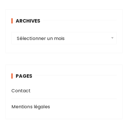
ARCHIVES
A
Sélectionner un mois
r
c
h
i
v
PAGES
e
s
Contact
Mentions légales