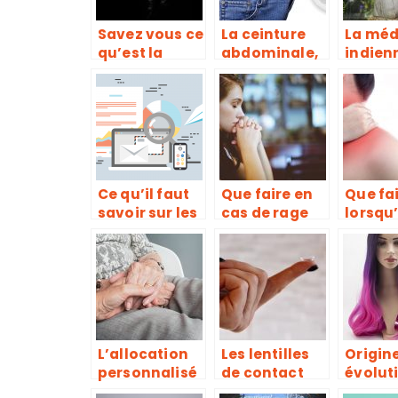
sommeil
Savez vous ce
La ceinture
La méd
qu’est la
abdominale,
indien
cruralgie ?
pour
vrai cr
échapper aux
de gué
formes
disgracieuses
Ce qu’il faut
Que faire en
Que fa
savoir sur les
cas de rage
lorsqu
pharmacies
de dents?
souffr
en ligne
mal de
L’allocation
Les lentilles
Origine
personnalisé
de contact
évolut
e
sont-elles
perruq