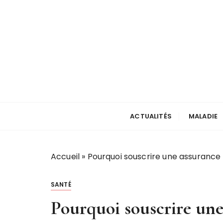
P
a
s
s
e
r
a
u
votre actu santé
touchline
c
ACTUALITÉS
MALADIE
o
n
t
e
Accueil
»
Pourquoi souscrire une assurance
n
u
SANTÉ
Pourquoi souscrire une