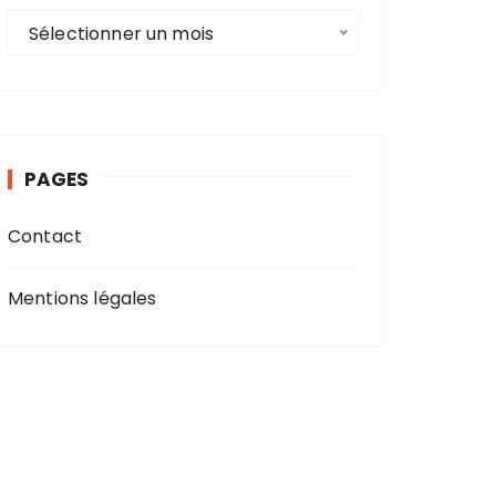
A
Sélectionner un mois
r
c
h
i
v
PAGES
e
s
Contact
Mentions légales