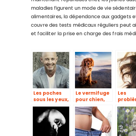
maladies figurent un mode de vie sédentaire,
alimentaires, la dépendance aux gadgets et l
couvre des tests médicaux réguliers peut 
et faciliter la prise en charge des frais méd
Les poches
Le vermifuge
Les
sous les yeux,
pour chien,
problè
une maladie
qu’est ce que
peau o
due à un
c’est ?
guide 
accumaltion
consei
de graisse et
manque de