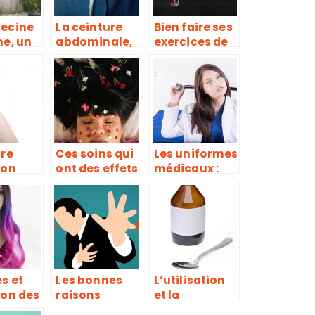
des graisses
ecine
La ceinture
Bien faire ses
ne, un
abdominale,
exercices de
euset
pour
muscu, une
rison
échapper aux
erreur trop
formes
souvent
disgracieuses
répétée
ire
Ces soins qui
Les uniformes
’on
ont des effets
médicaux :
e de
santés, mais
caractéristiq
 cou ?
que l’on
ues et
confond avec
obligations
des soins de
beauté!
s et
Les bonnes
L’utilisation
ion des
raisons
et la
ues
d’utiliser des
conservation