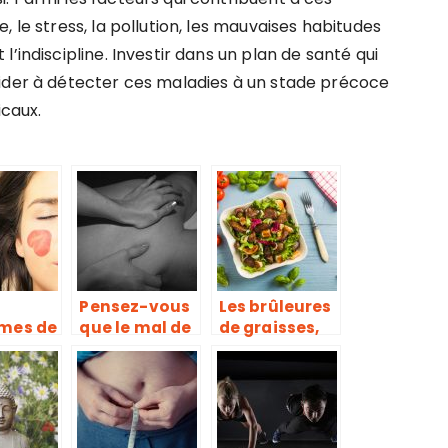
 le stress, la pollution, les mauvaises habitudes
’indiscipline. Investir dans un plan de santé qui
aider à détecter ces maladies à un stade précoce
icaux.
Pensez-vous
Les brûleures
mes de
que le mal de
de graisses,
nt
dos est une
de véritables
de
maladie qui
compléments
l
se soigne ou
alimentaires
une douleur
pour
qui se calme ?
déstockage