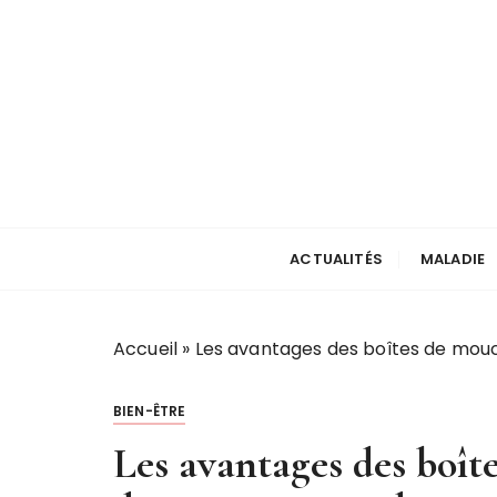
P
a
s
s
e
r
a
u
votre actu santé
touchline
c
ACTUALITÉS
MALADIE
o
n
t
e
Accueil
»
Les avantages des boîtes de mouc
n
u
BIEN-ÊTRE
Les avantages des boît