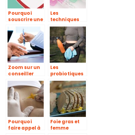
Pourquoi
Les
souscrire une
techniques
assurance
de perfusion
maladie ?
par KTC
Zoom sur un
Les
conseiller
probiotiques
juridique
peuvent-ils
spécialisé en
vous aider à
accident
perdre du
médical
poids ?
Pourquoi
Foie gras et
faire appel à
femme
la
enceinte :