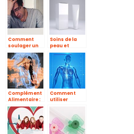
d’autonomie :
dangereuses
les points
?
essentiels
Comment
Soins de la
soulager un
peau et
état de stress
produits
?
cosmétiques
à base de
plantes
Complément
Comment
Alimentaire :
utiliser
propriétés et
correctement
bienfaits
son produit ?