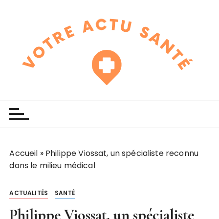
P
a
s
s
e
r
a
u
touchline
votre actu santé
c
o
n
t
e
Accueil
»
Philippe Viossat, un spécialiste reconnu
n
dans le milieu médical
u
ACTUALITÉS
SANTÉ
Philippe Viossat, un spécialiste