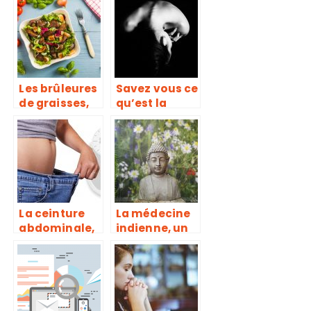
erreur trop
maladie qui
souvent
se soigne ou
répétée
une douleur
qui se calme ?
Les brûleures
Savez vous ce
de graisses,
qu’est la
de véritables
cruralgie ?
compléments
alimentaires
pour
déstockage
des graisses
La ceinture
La médecine
abdominale,
indienne, un
pour
vrai creuset
échapper aux
de guérison
formes
disgracieuses