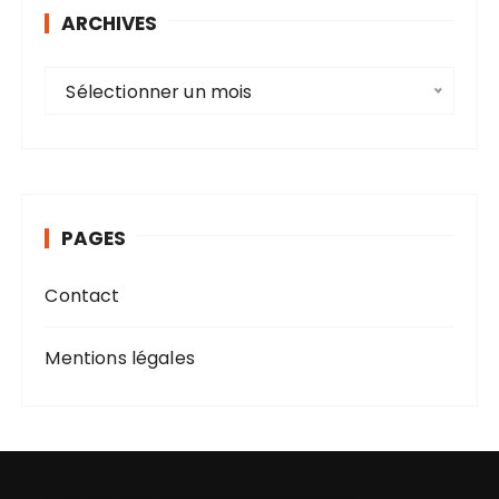
ARCHIVES
A
Sélectionner un mois
r
c
h
i
v
PAGES
e
s
Contact
Mentions légales