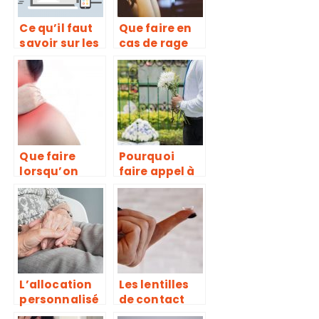
Ce qu’il faut
Que faire en
savoir sur les
cas de rage
pharmacies
de dents?
en ligne
Que faire
Pourquoi
lorsqu’on
faire appel à
souffre de
une agence
mal de cou ?
de pompes
funèbres ?
L’allocation
Les lentilles
personnalisé
de contact
e
sont-elles