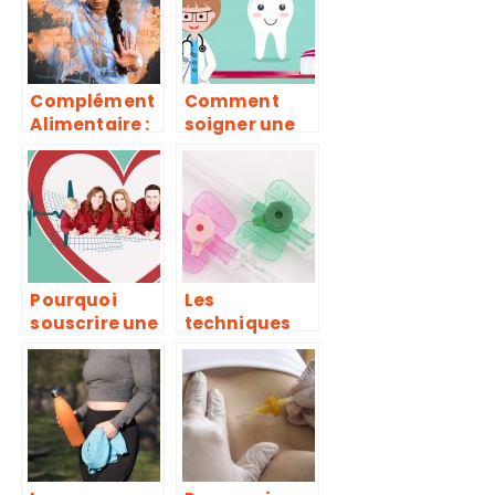
plantes
Complément
Comment
Alimentaire :
soigner une
propriétés et
gingivite ?
bienfaits
Pourquoi
Les
souscrire une
techniques
assurance
de perfusion
maladie ?
par KTC