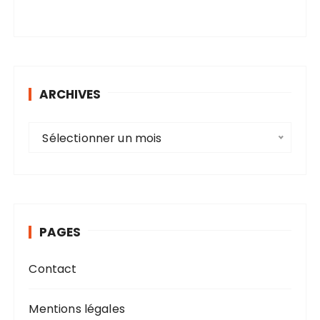
ARCHIVES
A
Sélectionner un mois
r
c
h
i
v
PAGES
e
s
Contact
Mentions légales