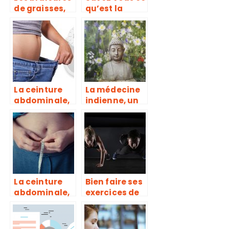
de graisses,
qu’est la
de véritables
cruralgie ?
compléments
alimentaires
pour
déstockage
des graisses
La ceinture
La médecine
abdominale,
indienne, un
pour
vrai creuset
échapper aux
de guérison
formes
disgracieuses
La ceinture
Bien faire ses
abdominale,
exercices de
pour
muscu, une
échapper aux
erreur trop
formes
souvent