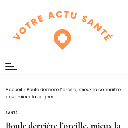
P
a
s
s
e
r
a
u
touchline
votre actu santé
c
o
n
t
e
Accueil
»
Boule derrière l’oreille, mieux la connaître
n
pour mieux la soigner
u
SANTÉ
Boule derrière l’oreille, mieux la