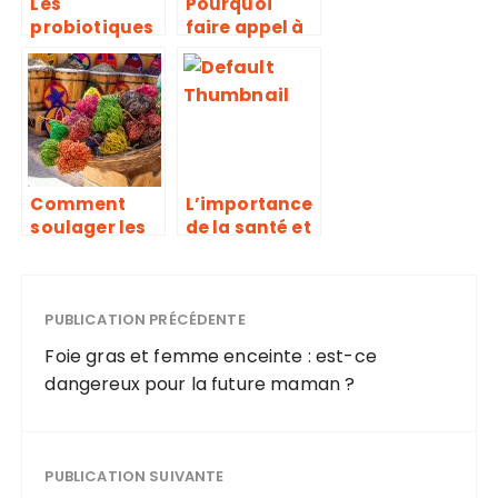
Les
Pourquoi
probiotiques
faire appel à
peuvent-ils
la
vous aider à
kinésithérapi
perdre du
e ?
poids ?
Comment
L’importance
soulager les
de la santé et
douleurs
du bien-être
avec la rose
au travail
de jericho ?
PUBLICATION PRÉCÉDENTE
Foie gras et femme enceinte : est-ce
dangereux pour la future maman ?
PUBLICATION SUIVANTE