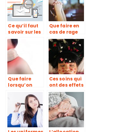
disgracieuses
répétée
Ce qu’il faut
Que faire en
savoir sur les
cas de rage
pharmacies
de dents?
en ligne
Que faire
Ces soins qui
lorsqu’on
ont des effets
souffre de
santés, mais
mal de cou ?
que l’on
confond avec
des soins de
beauté!
Les uniformes
L’allocation