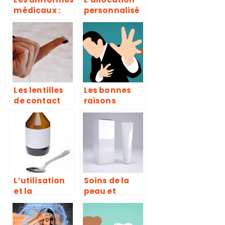
médicaux :
personnalisé
caractéristiq
e
ues et
d’autonomie :
obligations
les points
essentiels
Les lentilles
Les bonnes
de contact
raisons
sont-elles
d’utiliser des
dangereuses
défibrillateur
?
s pour les
particuliers
et les
professionnel
s
L’utilisation
Soins de la
et la
peau et
conservation
produits
des poppers
cosmétiques
à base de