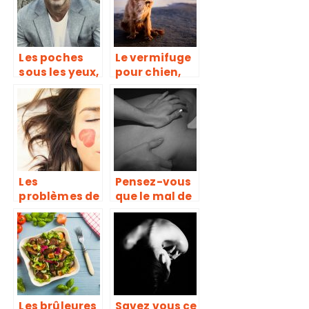
Les poches
Le vermifuge
sous les yeux,
pour chien,
une maladie
qu’est ce que
due à un
c’est ?
accumaltion
de graisse et
manque de
sommeil
Les
Pensez-vous
problèmes de
que le mal de
peau ont
dos est une
guide de
maladie qui
conseil
se soigne ou
une douleur
qui se calme ?
Les brûleures
Savez vous ce