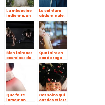
La médecine
La ceinture
indienne, un
abdominale,
vrai creuset
pour
de guérison
échapper aux
formes
disgracieuses
Bien faire ses
Que faire en
exercices de
cas de rage
muscu, une
de dents?
erreur trop
souvent
répétée
Que faire
Ces soins qui
lorsqu’on
ont des effets
souffre de
santés, mais