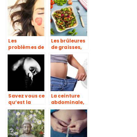
due à un
c’est ?
accumaltion
de graisse et
manque de
sommeil
Les
Les brûleures
problèmes de
de graisses,
peau ont
de véritables
guide de
compléments
conseil
alimentaires
pour
déstockage
des graisses
Savez vous ce
La ceinture
qu’est la
abdominale,
cruralgie ?
pour
échapper aux
formes
disgracieuses