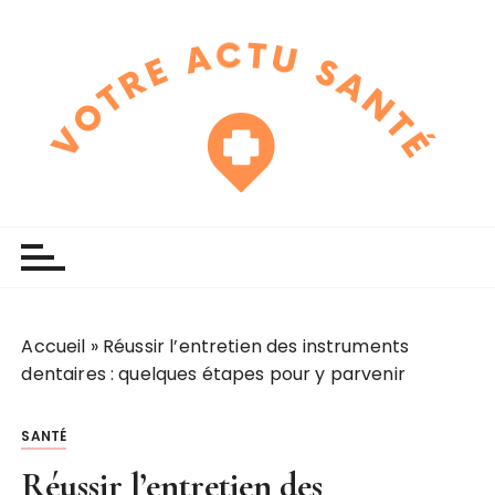
P
a
s
s
e
r
a
u
touchline
votre actu santé
c
o
n
t
e
Accueil
»
Réussir l’entretien des instruments
n
dentaires : quelques étapes pour y parvenir
u
SANTÉ
Réussir l’entretien des