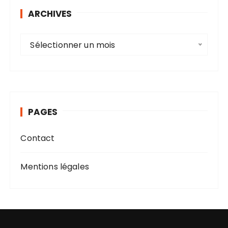
ARCHIVES
A
Sélectionner un mois
r
c
h
i
v
PAGES
e
s
Contact
Mentions légales