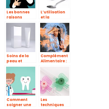
Les bonnes
L’utilisation
raisons
et la
d’utiliser des
conservation
défibrillateur
des poppers
s pour les
particuliers
et les
professionnel
s
Soins de la
Complément
peau et
Alimentaire :
produits
propriétés et
cosmétiques
bienfaits
à base de
plantes
Comment
Les
soigner une
techniques