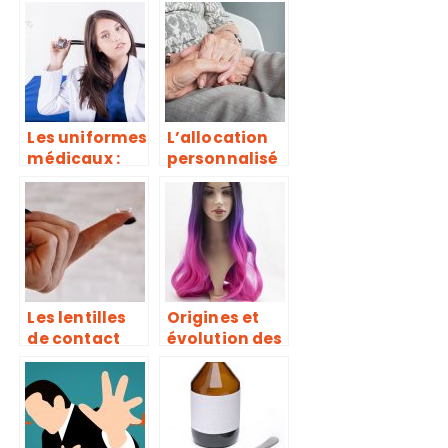
mal de cou ?
que l’on
confond avec
des soins de
beauté!
Les uniformes
L’allocation
médicaux :
personnalisé
caractéristiq
e
ues et
d’autonomie :
obligations
les points
essentiels
Les lentilles
Origines et
de contact
évolution des
sont-elles
perruques
dangereuses
?