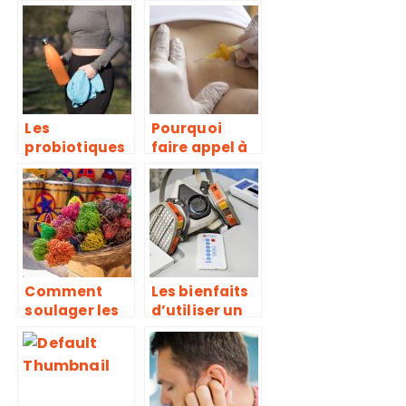
gingivite ?
de perfusion
par KTC
Les
Pourquoi
probiotiques
faire appel à
peuvent-ils
la
vous aider à
kinésithérapi
perdre du
e ?
poids ?
Comment
Les bienfaits
soulager les
d’utiliser un
douleurs
purificateur
avec la rose
d’air
de jericho ?