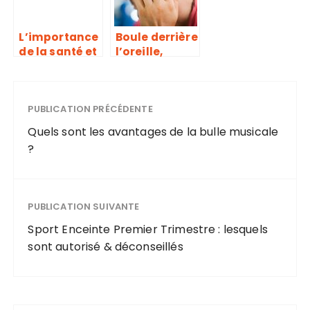
L’importance
Boule derrière
de la santé et
l’oreille,
du bien-être
mieux la
au travail
connaître
pour mieux la
PUBLICATION PRÉCÉDENTE
soigner
Quels sont les avantages de la bulle musicale
?
PUBLICATION SUIVANTE
Sport Enceinte Premier Trimestre : lesquels
sont autorisé & déconseillés