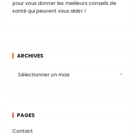
pour vous donner les meilleurs conseils de
santé qui peuvent vous aider !
ARCHIVES
A
Sélectionner un mois
r
c
h
i
v
PAGES
e
s
Contact