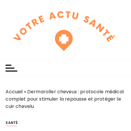
P
a
s
s
e
r
a
u
touchline
votre actu santé
c
o
n
t
e
Accueil
»
Dermaroller cheveux : protocole médical
n
complet pour stimuler la repousse et protéger le
u
cuir chevelu
SANTÉ