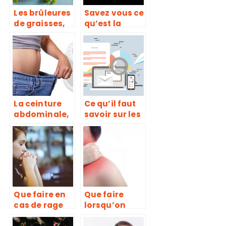
Les brûleures
Savez vous ce
de graisses,
qu’est la
de véritables
cruralgie ?
compléments
alimentaires
pour
déstockage
des graisses
La ceinture
Ce qu’il faut
abdominale,
savoir sur les
pour
pharmacies
échapper aux
en ligne
formes
disgracieuses
Que faire en
Que faire
cas de rage
lorsqu’on
de dents?
souffre de