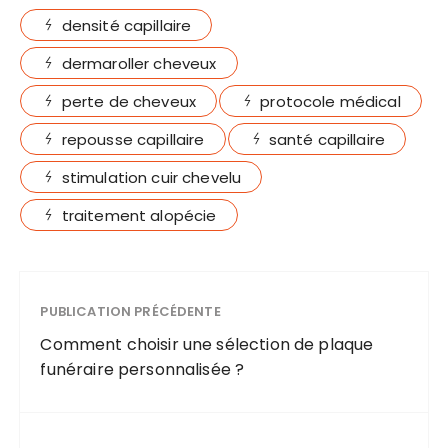
les
traitement,
densité capillaire
symptômes
comprendre
courants et
ce trouble
dermaroller cheveux
savoir
émotionnel
comment
perte de cheveux
protocole médical
soigner
efficacement
repousse capillaire
santé capillaire
stimulation cuir chevelu
traitement alopécie
PUBLICATION PRÉCÉDENTE
Comment choisir une sélection de plaque
funéraire personnalisée ?