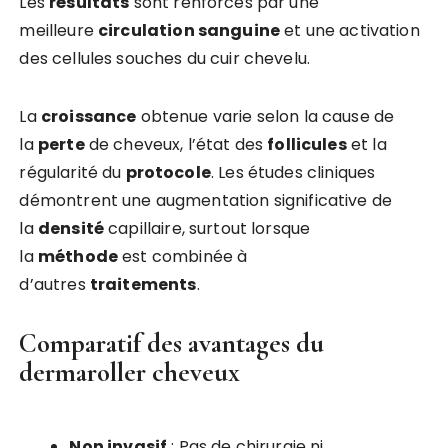
Les
résultats
sont renforcés par une
meilleure
circulation sanguine
et une activation
des cellules souches du cuir chevelu.
La
croissance
obtenue varie selon la cause de
la
perte
de cheveux, l’état des
follicules
et la
régularité du
protocole
. Les études cliniques
démontrent une augmentation significative de
la
densité
capillaire, surtout lorsque
la
méthode
est combinée à
d’autres
traitements
.
Comparatif des avantages du
dermaroller cheveux
Non invasif
: Pas de chirurgie ni