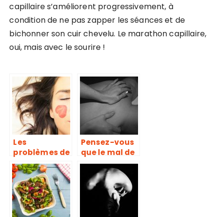
capillaire s’améliorent progressivement, à
condition de ne pas zapper les séances et de
bichonner son cuir chevelu. Le marathon capillaire,
oui, mais avec le sourire !
Les
Pensez-vous
problèmes de
que le mal de
peau ont
dos est une
guide de
maladie qui
conseil
se soigne ou
une douleur
qui se calme ?