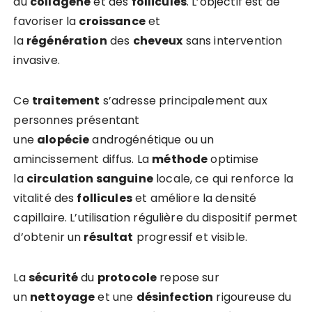
du
collagène
et des
follicules
. L’objectif est de
favoriser la
croissance
et
la
régénération
des
cheveux
sans intervention
invasive.
Ce
traitement
s’adresse principalement aux
personnes présentant
une
alopécie
androgénétique ou un
amincissement diffus. La
méthode
optimise
la
circulation sanguine
locale, ce qui renforce la
vitalité des
follicules
et améliore la densité
capillaire. L’utilisation régulière du dispositif permet
d’obtenir un
résultat
progressif et visible.
La
sécurité
du
protocole
repose sur
un
nettoyage
et une
désinfection
rigoureuse du