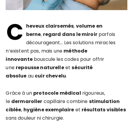
C
heveux clairsemés
,
volume en
berne
,
regard dans le miroir
parfois
décourageant… Les solutions miracles
n’existent pas, mais une
méthode
innovante
bouscule les codes pour offrir
une
repousse naturelle
et
sécurité
absolue
au
cuir chevelu
.
Grâce à un
protocole médical
rigoureux,
le
dermaroller
capillaire combine
stimulation
ciblée
,
hygiène exemplaire
et
résultats visibles
sans douleur ni chirurgie.