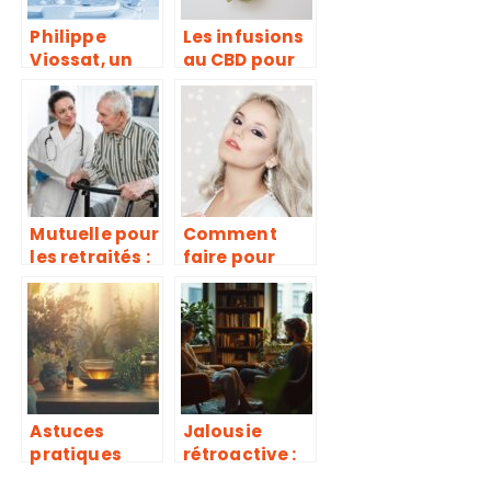
parvenir
Philippe
Les infusions
Viossat, un
au CBD pour
spécialiste
un sommeil
reconnu dans
de meilleure
le milieu
qualite
médical
Mutuelle pour
Comment
les retraités :
faire pour
quelle
avoir une
importance
belle peau en
et comment
bonne santé ?
dénicher le
meilleur
contrat ?
Astuces
Jalousie
pratiques
rétroactive :
pour soulager
causes et