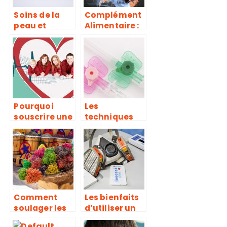
Soins de la
Complément
peau et
Alimentaire :
produits
propriétés et
cosmétiques
bienfaits
à base de
plantes
Pourquoi
Les
souscrire une
techniques
assurance
de perfusion
maladie ?
par KTC
Comment
Les bienfaits
soulager les
d’utiliser un
douleurs
purificateur