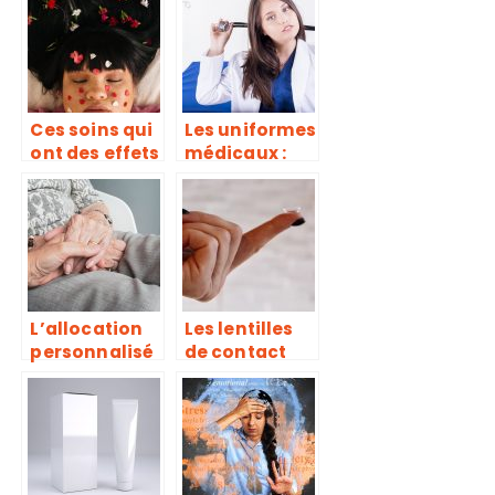
mal de cou ?
Ces soins qui
Les uniformes
ont des effets
médicaux :
santés, mais
caractéristiq
que l’on
ues et
confond avec
obligations
des soins de
beauté!
L’allocation
Les lentilles
personnalisé
de contact
e
sont-elles
d’autonomie :
dangereuses
les points
?
essentiels