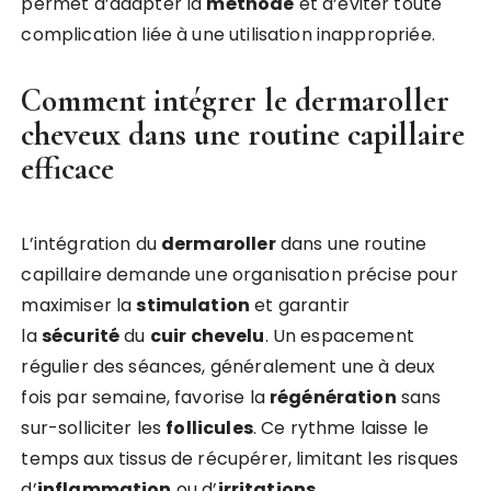
permet d’adapter la
méthode
et d’éviter toute
complication liée à une utilisation inappropriée.
Comment intégrer le dermaroller
cheveux dans une routine capillaire
efficace
L’intégration du
dermaroller
dans une routine
capillaire demande une organisation précise pour
maximiser la
stimulation
et garantir
la
sécurité
du
cuir chevelu
. Un espacement
régulier des séances, généralement une à deux
fois par semaine, favorise la
régénération
sans
sur-solliciter les
follicules
. Ce rythme laisse le
temps aux tissus de récupérer, limitant les risques
d’
inflammation
ou d’
irritations
.